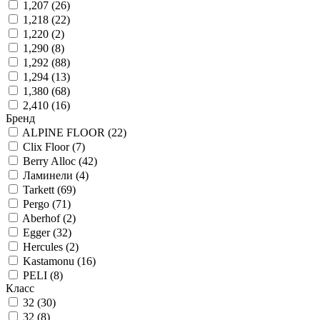
1,207
(
26
)
1,218
(
22
)
1,220
(
2
)
1,290
(
8
)
1,292
(
88
)
1,294
(
13
)
1,380
(
68
)
2,410
(
16
)
Бренд
ALPINE FLOOR
(
22
)
Clix Floor
(
7
)
Berry Alloc
(
42
)
Ламинели
(
4
)
Tarkett
(
69
)
Pergo
(
71
)
Aberhof
(
2
)
Egger
(
32
)
Hercules
(
2
)
Kastamonu
(
16
)
PELI
(
8
)
Класс
32
(
30
)
32
(
8
)