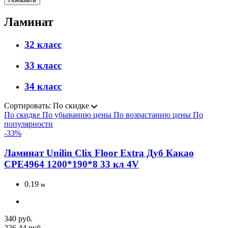
Ламинат
32 класс
33 класс
34 класс
Сортировать:
По скидке
По скидке
По убыванию цены
По возрастанию цены
По
популярности
-33%
Ламинат Unilin Clix Floor Extra Дуб Какао
CPE4964 1200*190*8 33 кл 4V
0.19
м
340 руб.
226.44 руб.