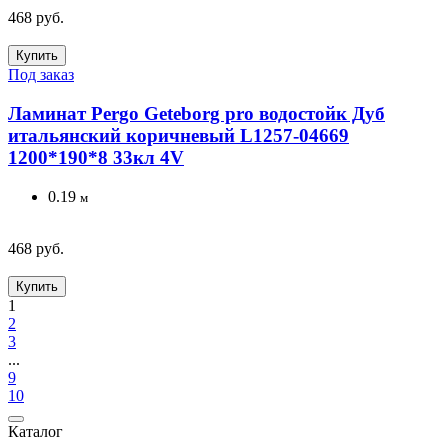
468 руб.
Купить
Под заказ
Ламинат Pergo Geteborg pro водостойк Дуб
итальянский коричневый L1257-04669
1200*190*8 33кл 4V
0.19
м
468 руб.
Купить
1
2
3
...
9
10
Каталог