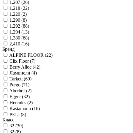
1,207
(
26
)
1,218
(
22
)
1,220
(
2
)
1,290
(
8
)
1,292
(
88
)
1,294
(
13
)
1,380
(
68
)
2,410
(
16
)
Бренд
ALPINE FLOOR
(
22
)
Clix Floor
(
7
)
Berry Alloc
(
42
)
Ламинели
(
4
)
Tarkett
(
69
)
Pergo
(
71
)
Aberhof
(
2
)
Egger
(
32
)
Hercules
(
2
)
Kastamonu
(
16
)
PELI
(
8
)
Класс
32
(
30
)
32
(
8
)