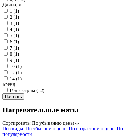
Длина, м
1
(
1
)
2
(
1
)
3
(
1
)
4
(
1
)
5
(
1
)
6
(
1
)
7
(
1
)
8
(
1
)
9
(
1
)
10
(
1
)
12
(
1
)
14
(
1
)
Бренд
Гольфстрим
(
12
)
Нагревательные маты
Сортировать:
По убыванию цены
По скидке
По убыванию цены
По возрастанию цены
По
популярности