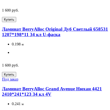
1 600 руб.
Купить
Ламинат BerryAlloc Original Дуб Светлый 658531
1207*198*11 34 кл U-фаска
0.198
м
1 600 руб.
Купить
Под заказ
Ламинат BerryAlloc Grand Avenue Нюхан 4421
2410*241*123 34 кл 4V
0.241
м