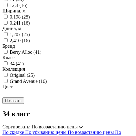
12,3
(
16
)
Ширина, м
0,198
(
25
)
0,241
(
16
)
Длина, м
1,207
(
25
)
2,410
(
16
)
Бренд
Berry Alloc
(
41
)
Класс
34
(
41
)
Коллекция
Original
(
25
)
Grand Avenue
(
16
)
Цвет
34 класс
Сортировать:
По возрастанию цены
По скидке
По убыванию цены
По возрастанию цены
По