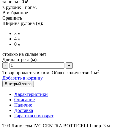
за пог.м.:
0
₽
в рулоне:
-
пог.м.
В избранное
Сравнить
Ширина рулона (м):
3
м
4
м
0
м
столько на складе нет
Длина отреза (м):
-
+
2
Товар продается в кв.м. Общее количество
1
м
.
Добавить в корзину
Быстрый заказ
Характеристики
Описание
Наличие
Доставка
Гарантия и возврат
Т93 Линолеум IVC CENTRA BOTTICELLI шир. 3 м