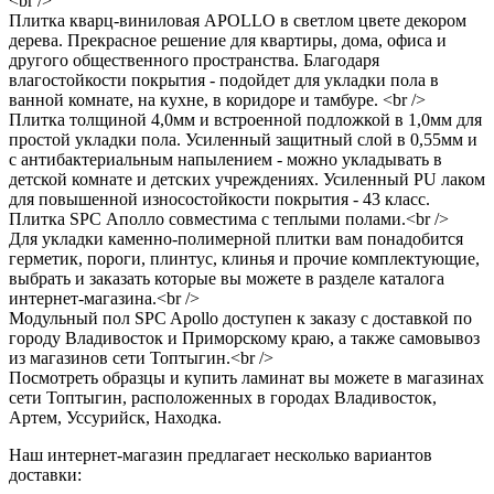
<br />
Плитка кварц-виниловая APOLLO в светлом цвете декором
дерева. Прекрасное решение для квартиры, дома, офиса и
другого общественного пространства. Благодаря
влагостойкости покрытия - подойдет для укладки пола в
ванной комнате, на кухне, в коридоре и тамбуре. <br />
Плитка толщиной 4,0мм и встроенной подложкой в 1,0мм для
простой укладки пола. Усиленный защитный слой в 0,55мм и
с антибактериальным напылением - можно укладывать в
детской комнате и детских учреждениях. Усиленный PU лаком
для повышенной износостойкости покрытия - 43 класс.
Плитка SPC Аполло совместима с теплыми полами.<br />
Для укладки каменно-полимерной плитки вам понадобится
герметик, пороги, плинтус, клинья и прочие комплектующие,
выбрать и заказать которые вы можете в разделе каталога
интернет-магазина.<br />
Модульный пол SPC Apollo доступен к заказу с доставкой по
городу Владивосток и Приморскому краю, а также самовывоз
из магазинов сети Топтыгин.<br />
Посмотреть образцы и купить ламинат вы можете в магазинах
сети Топтыгин, расположенных в городах Владивосток,
Артем, Уссурийск, Находка.
Наш интернет-магазин предлагает несколько вариантов
доставки: