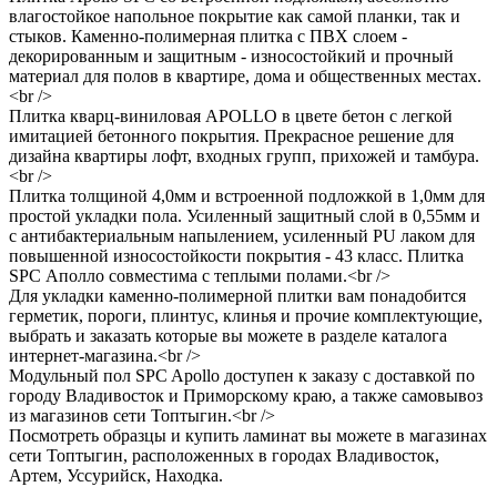
влагостойкое напольное покрытие как самой планки, так и
стыков. Каменно-полимерная плитка с ПВХ слоем -
декорированным и защитным - износостойкий и прочный
материал для полов в квартире, дома и общественных местах.
<br />
Плитка кварц-виниловая APOLLO в цвете бетон с легкой
имитацией бетонного покрытия. Прекрасное решение для
дизайна квартиры лофт, входных групп, прихожей и тамбура.
<br />
Плитка толщиной 4,0мм и встроенной подложкой в 1,0мм для
простой укладки пола. Усиленный защитный слой в 0,55мм и
с антибактериальным напылением, усиленный PU лаком для
повышенной износостойкости покрытия - 43 класс. Плитка
SPC Аполло совместима с теплыми полами.<br />
Для укладки каменно-полимерной плитки вам понадобится
герметик, пороги, плинтус, клинья и прочие комплектующие,
выбрать и заказать которые вы можете в разделе каталога
интернет-магазина.<br />
Модульный пол SPC Apollo доступен к заказу с доставкой по
городу Владивосток и Приморскому краю, а также самовывоз
из магазинов сети Топтыгин.<br />
Посмотреть образцы и купить ламинат вы можете в магазинах
сети Топтыгин, расположенных в городах Владивосток,
Артем, Уссурийск, Находка.