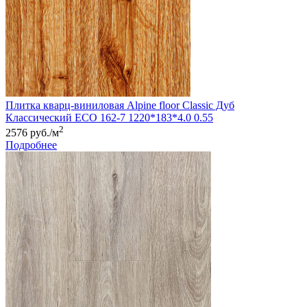
Плитка кварц-виниловая Alpine floor Classic Дуб
Классический ЕСО 162-7 1220*183*4.0 0.55
2
2576 руб./м
Подробнее