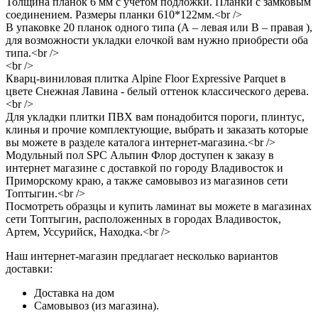
Толщина планок 6 мм с учетом подложки. Планки с замковым
соединением. Размеры планки 610*122мм.<br />
В упаковке 20 планок одного типа (А – левая или B – правая ),
для возможности укладки елочкой вам нужно приобрести оба
типа.<br />
<br />
Кварц-виниловая плитка Alpine Floor Expressive Parquet в
цвете Снежная Лавина - белый оттенок классического дерева.
<br />
Для укладки плитки ПВХ вам понадобится пороги, плинтус,
клинья и прочие комплектующие, выбрать и заказать которые
вы можете в разделе каталога интернет-магазина.<br />
Модульный пол SPC Альпин Флор доступен к заказу в
интернет магазине с доставкой по городу Владивосток и
Приморскому краю, а также самовывоз из магазинов сети
Топтыгин.<br />
Посмотреть образцы и купить ламинат вы можете в магазинах
сети Топтыгин, расположенных в городах Владивосток,
Артем, Уссурийск, Находка.<br />
Наш интернет-магазин предлагает несколько вариантов
доставки:
Доставка на дом
Самовывоз (из магазина).