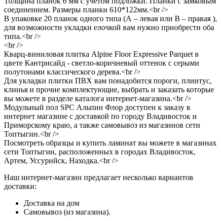
Толщина планок 6 мм с учетом подложки. Планки с замковым
соединением. Размеры планки 610*122мм.<br />
В упаковке 20 планок одного типа (А – левая или B – правая ),
для возможности укладки елочкой вам нужно приобрести оба
типа.<br />
<br />
Кварц-виниловая плитка Alpine Floor Expressive Parquet в
цвете Кантрисайд - светло-коричневый оттенок с серыми
полутонами классического дерева.<br />
Для укладки плитки ПВХ вам понадобится пороги, плинтус,
клинья и прочие комплектующие, выбрать и заказать которые
вы можете в разделе каталога интернет-магазина.<br />
Модульный пол SPC Альпин Флор доступен к заказу в
интернет магазине с доставкой по городу Владивосток и
Приморскому краю, а также самовывоз из магазинов сети
Топтыгин.<br />
Посмотреть образцы и купить ламинат вы можете в магазинах
сети Топтыгин, расположенных в городах Владивосток,
Артем, Уссурийск, Находка.<br />
Наш интернет-магазин предлагает несколько вариантов
доставки:
Доставка на дом
Самовывоз (из магазина).