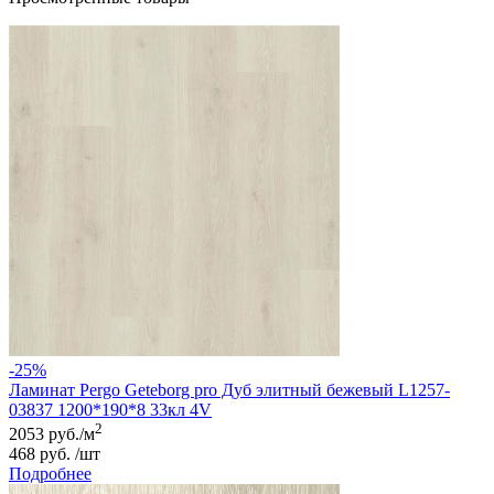
-25%
Ламинат Pergo Geteborg pro Дуб элитный бежевый L1257-
03837 1200*190*8 33кл 4V
2
2053 руб./м
468 руб. /шт
Подробнее