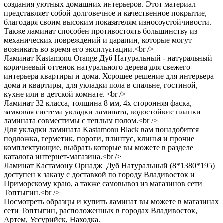
создания уютных домашних интерьеров. Этот материал
представляет собой долговечное и качественное покрытие,
благодаря своим высоким показателям износоустойчивости.
Также ламинат способен противостоять большинству из
механических повреждений и царапин, которые могут
возникать во время его эксплуатации.<br />
Ламинат Kastamonu Orange Дуб Натуральный - натуральный
коричневый оттенок натурального дерева для свежего
интерьера квартиры и дома. Хорошее решение для интерьера
дома и квартиры, для укладки пола в спальне, гостиной,
кухне или в детской комнате. <br />
Ламинат 32 класса, толщина 8 мм, 4х сторонняя фаска,
замковая система укладки ламината, водостойкие планки
ламината совместимы с теплым полом.<br />
Для укладки ламината Kastamonu Black вам понадобится
подложка, герметик, пороги, плинтус, клинья и прочие
комплектующие, выбрать которые вы можете в разделе
каталога интернет-магазина.<br />
Ламинат Кастамону Орнадж Дуб Натуральный (8*1380*195)
доступен к заказу с доставкой по городу Владивосток и
Приморскому краю, а также самовывоз из магазинов сети
Топтыгин.<br />
Посмотреть образцы и купить ламинат вы можете в магазинах
сети Топтыгин, расположенных в городах Владивосток,
Артем, Уссурийск, Находка.