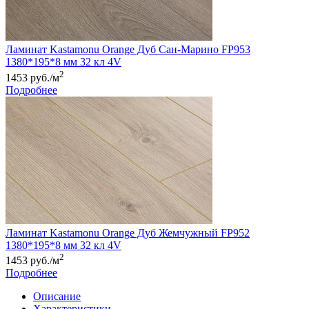
Ламинат Kastamonu Orange Дуб Сан-Марино FP953
1380*195*8 мм 32 кл 4V
2
1453 руб./м
Подробнее
Ламинат Kastamonu Orange Дуб Жемчужный FP952
1380*195*8 мм 32 кл 4V
2
1453 руб./м
Подробнее
Описание
Характеристики