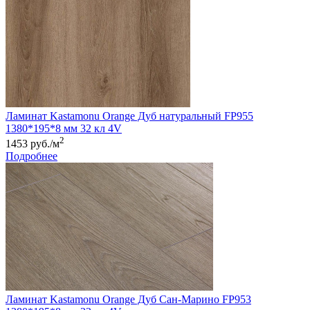
Ламинат Kastamonu Orange Дуб натуральный FP955
1380*195*8 мм 32 кл 4V
2
1453 руб./м
Подробнее
Ламинат Kastamonu Orange Дуб Сан-Марино FP953