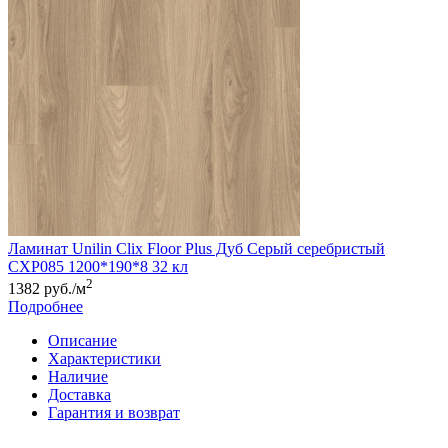
Ламинат Unilin Clix Floor Plus Дуб Cерый серебристый
CXP085 1200*190*8 32 кл
2
1382 руб./м
Подробнее
Описание
Характеристики
Наличие
Доставка
Гарантия и возврат